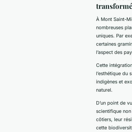
transform
À Mont Saint-Mic
nombreuses plan
uniques. Par ex
certaines grami
l’aspect des pa
Cette intégrati
l’esthétique du 
indigènes et exo
naturel.
D’un point de vu
scientifique non
côtiers, leur ré
cette biodivers