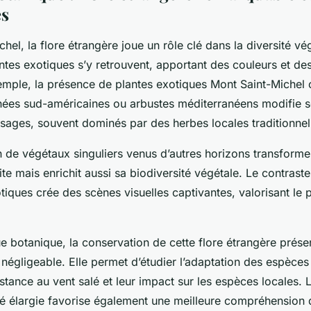
és
hel, la flore étrangère joue un rôle clé dans la diversité vé
tes exotiques s’y retrouvent, apportant des couleurs et de
emple, la présence de plantes exotiques Mont Saint-Miche
nées sud-américaines ou arbustes méditerranéens modifie 
ysages, souvent dominés par des herbes locales traditionnel
on de végétaux singuliers venus d’autres horizons transform
site mais enrichit aussi sa biodiversité végétale. Le contraste
tiques crée des scènes visuelles captivantes, valorisant le 
e botanique, la conservation de cette flore étrangère présen
 négligeable. Elle permet d’étudier l’adaptation des espèces
sistance au vent salé et leur impact sur les espèces locales.
ité élargie favorise également une meilleure compréhensio