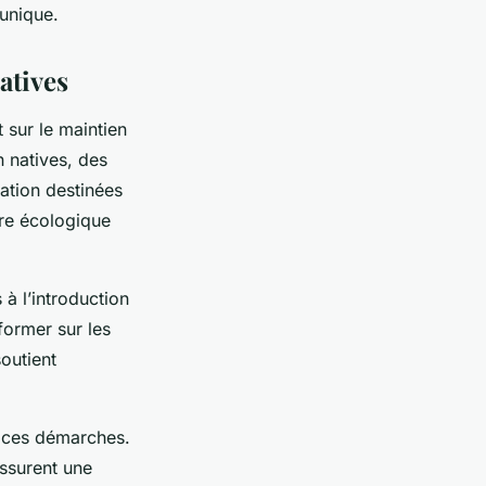
 unique.
atives
 sur le maintien
n natives, des
ation destinées
bre écologique
 à l’introduction
former sur les
outient
e ces démarches.
assurent une