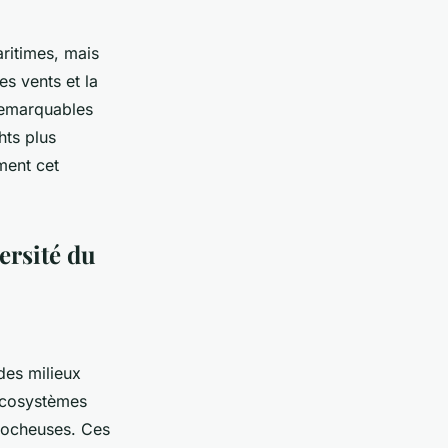
ritimes, mais
es vents et la
 remarquables
hts plus
ment cet
ersité du
des milieux
 écosystèmes
 rocheuses. Ces