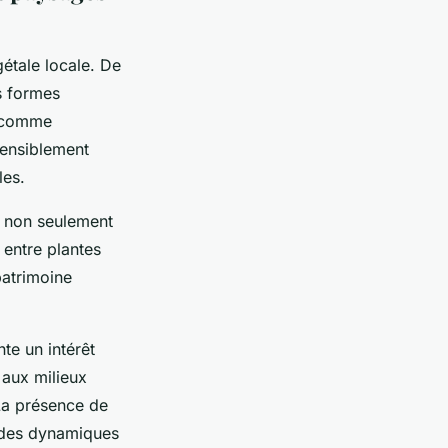
gétale locale. De
s formes
l comme
sensiblement
les.
e non seulement
 entre plantes
patrimoine
te un intérêt
 aux milieux
 La présence de
n des dynamiques