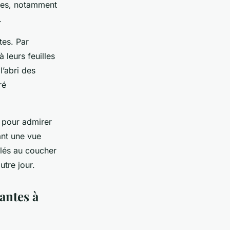
èces, notamment
.
tes. Par
 leurs feuilles
l’abri des
ré
s pour admirer
ant une vue
lés au coucher
utre jour.
antes à