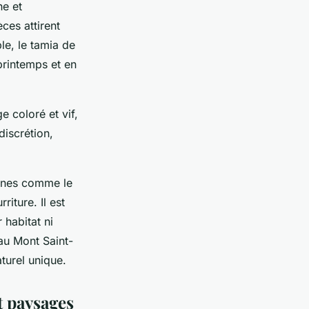
he et
ces attirent
le, le tamia de
printemps et en
 coloré et vif,
iscrétion,
aines comme le
iture. Il est
 habitat ni
au Mont Saint-
aturel unique.
t paysages