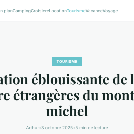
n plan
Camping
Croisiere
Location
Tourisme
Vacance
Voyage
TOURISME
tion éblouissante de 
ore étrangères du mont
michel
Arthur
•
3 octobre 2025
•
5 min de lecture