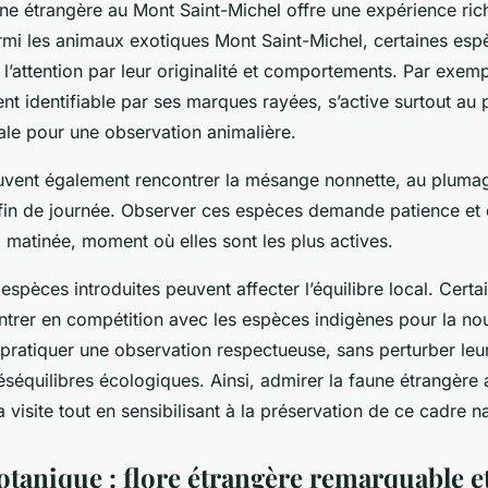
ne étrangère au Mont Saint-Michel offre une expérience ric
rmi les animaux exotiques Mont Saint-Michel, certaines espè
 l’attention par leur originalité et comportements. Par exemp
ent identifiable par ses marques rayées, s’active surtout au 
ale pour une observation animalière.
euvent également rencontrer la mésange nonnette, au plumage
fin de journée. Observer ces espèces demande patience et d
a matinée, moment où elles sont les plus actives.
spèces introduites peuvent affecter l’équilibre local. Cert
trer en compétition avec les espèces indigènes pour la nourr
pratiquer une observation respectueuse, sans perturber leur
séquilibres écologiques. Ainsi, admirer la faune étrangère 
a visite tout en sensibilisant à la préservation de ce cadre n
otanique : flore étrangère remarquable e