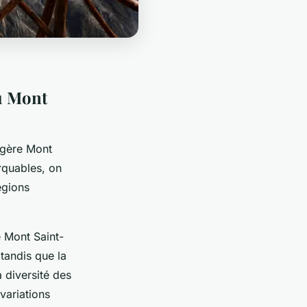
du Mont
ngère Mont
rquables, on
égions
e Mont Saint-
 tandis que la
a diversité des
variations