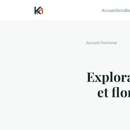
Accueil
Actu
Bo
Accueil
›
Tourisme
Explora
et fl